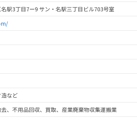
名駅3丁目7ー9 サン・名駅三丁目ビル703号室
om/
ク造など
撤去、不用品回収、買取、産業廃棄物収集運搬業