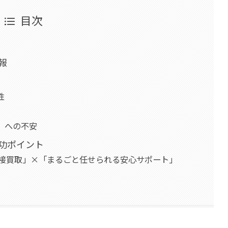
目次
報
性
」への不安
功ポイント
直接買取」×「まるごと任せられる安心サポート」